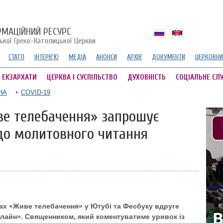
РМАЦІЙНИЙ РЕСУРС
ської Греко-Католицької Церкви
СТАТТІ
ІНТЕРВ'Ю
МЕДІА
АНОНСИ
АРХІВ
ДОКУМЕНТИ
ЦЕРКОВНИ
А ЕКЗАРХАТИ
ЦЕРКВА І СУСПІЛЬСТВО
ДУХОВНІСТЬ
СОЦІАЛЬНЕ СЛ
НА
COVID-19
иве телебачення» запрошує
до молитовного читання
алах «Живе телебачення» у Ютубі та Фесбуку вдруге
нлайн». Священником, який коментуватиме уривок із