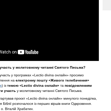
 участь у молитовному читанні Святого Письма?
 участь у програмах «Lectio divina онлайн» просимо
млення на
електронну пошту «Живого телебачення»
m
) із
темою «Lectio divina онлайн»
та
повідомленням
ти участь
у молитовному читанні Святого Письма.
артував проєкт «Lectio divina онлайн» минулого понеділка,
я Біблії розпочалося із перших віршів книги Одкровення.
о. Віталій Храбатин.