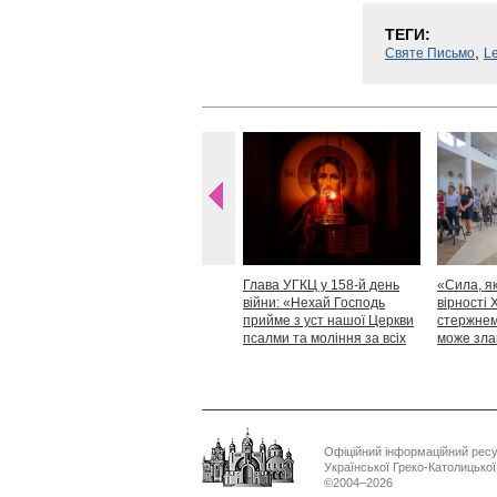
ТЕГИ:
,
Святе Письмо
Le
Глава УГКЦ у 158-й день
«Сила, як
війни: «Нехай Господь
вірності 
прийме з уст нашої Церкви
стержнем,
псалми та моління за всіх
може зла
тих, які особливо просять
Блаженн
нашої молитви»
Офіційний інформаційний рес
Української Греко-Католицько
©2004–2026