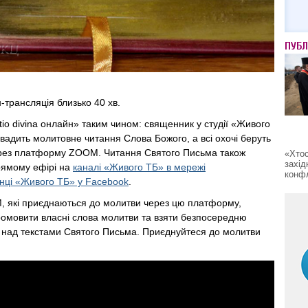
ПУБЛ
трансляція близько 40 хв.
tio divina онлайн» таким чином: священник у студії «Живого
адить молитовне читання Слова Божого, а всі охочі беруть
ерез платформу ZOOM. Читання Святого Письма також
«Хтос
захід
рямому ефірі на
каналі «Живого ТБ» в мережі
конфл
інці «Живого ТБ» у Facebook
.
, які приєднаються до молитви через цю платформу,
ромовити власні слова молитви та взяти безпосередню
х над текстами Святого Письма. Приєднуйтеся до молитви