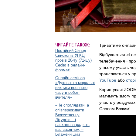
ЧИТАЙТЕ ТАКОЖ:
Триватиме онлайн-
Постійний Синод
Відбувається «Lec
Єпископів УГКЦ
провів 20-ту (71-шу)
телебачення» пров
Сесію в онлайн-
у ньому участь ч
форматі
транслюється у п
Онлайн-семінар
YouTube
або
стор
«Духовні та моральні
виклики воєнного
Користувачі ZOOM
часу в роботі
матимуть змогу п
вчителя»
участь у роздума
«Не споглядати, а
Словом Божим!
співпереживати
Божественну
Літургію – і
пасхальна радість
вас засягне», –
Блаженніший