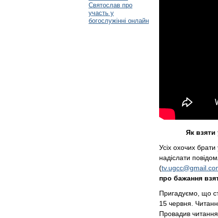
Святослав про
участь у
богослужінні онлайн
Як взяти
Усіх охочих брати
надіслати повідо
(
tv.ugcc@gmail.co
про бажання взя
Пригадуємо, що ст
15 червня. Читанн
Провадив читання 