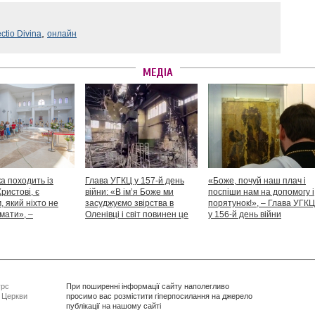
,
ctio Divina
онлайн
МЕДІА
а походить із
Глава УГКЦ у 157-й день
«Боже, почуй наш плач і
Христові, є
війни: «В ім’я Боже ми
поспіши нам на допомогу і
 який ніхто не
засуджуємо звірства в
порятунок!», – Глава УГКЦ
мати», –
Оленівці і світ повинен це
у 156-й день війни
іший Святослав
засудити як особливий вияв
дикості й жорстокості»
урс
При поширенні інформації сайту наполегливо
ї Церкви
просимо вас розмістити гіперпосилання на джерело
публікації на нашому сайті