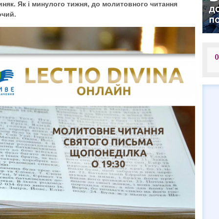
чиняк. Як і минулого тижня, до молитовного читання
очий.
О