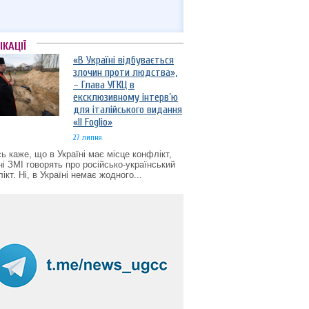
ІКАЦІЇ
«В Україні відбувається
злочин проти людства»,
– Глава УГКЦ в
ексклюзивному інтерв’ю
для італійського видання
«Il Foglio»
27 липня
ь каже, що в Україні має місце конфлікт,
ні ЗМІ говорять про російсько-український
ікт. Ні, в Україні немає жодного...