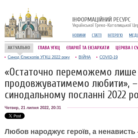
ІНФОРМАЦІЙНИЙ РЕСУРС
Української Греко-Католицької Це
НОВИНИ
СТАТТІ
ІНТЕРВ'Ю
МЕДІ
АКТУАЛЬНО
ГЛАВА УГКЦ
ЄПАРХІЇ ТА ЕКЗАРХАТИ
ЦЕРКВА І С
Синод Єпископів УГКЦ 2022 року
ВІЙНА
COVID-19
«Остаточно переможемо лише т
продовжуватимемо любити», – 
синодальному посланні 2022 р
Четвер, 21 липня 2022, 20:31
Любов народжує героїв, а ненависть 