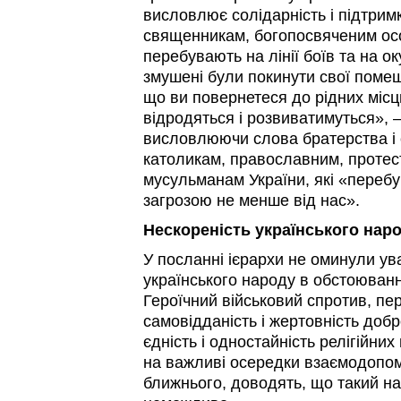
висловлює солідарність і підтрим
священникам, богопосвяченим осо
перебувають на лінії боїв та на о
змушені були покинути свої помеш
що ви повернетеся до рідних місць
відродяться і розвиватимуться», 
висловлюючи слова братерства і 
католикам, православним, протес
мусульманам України, які «переб
загрозою не менше від нас».
Нескореність українського нар
У посланні ієрархи не оминули ува
українського народу в обстоюванн
Героїчний військовий спротив, пе
самовідданість і жертовність добр
єдність і одностайність релігійни
на важливі осередки взаємодопом
ближнього, доводять, що такий н