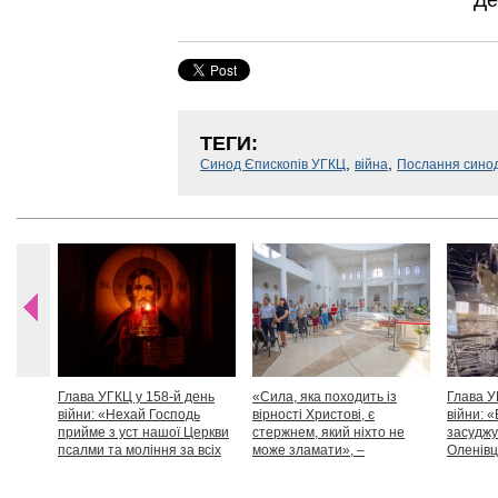
Де
ТЕГИ:
,
,
Синод Єпископів УГКЦ
війна
Послання синод
Глава УГКЦ у 158-й день
«Сила, яка походить із
Глава У
війни: «Нехай Господь
вірності Христові, є
війни: «
прийме з уст нашої Церкви
стержнем, який ніхто не
засуджу
псалми та моління за всіх
може зламати», –
Оленівці
тих, які особливо просять
Блаженніший Святослав
засудит
нашої молитви»
дикості