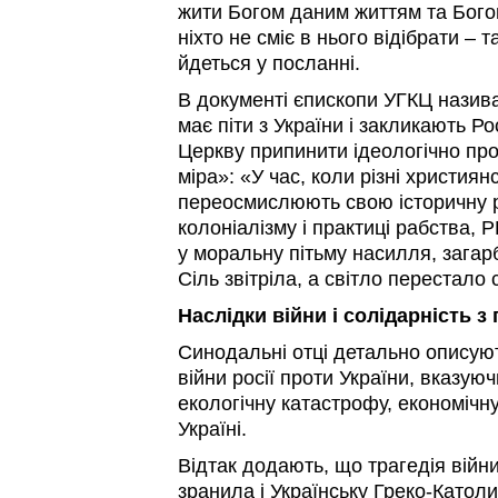
жити Богом даним життям та Бого
ніхто не сміє в нього відібрати – 
йдеться у посланні.
В документі єпископи УГКЦ назива
має піти з України і закликають Р
Церкву припинити ідеологічно про
міра»: «У час, коли різні христия
переосмислюють свою історичну р
колоніалізму і практиці рабства, 
у моральну пітьму насилля, загар
Сіль звітріла, а світло перестало 
Наслідки війни і солідарність 
Синодальні отці детально описуют
війни росії проти України, вказуюч
екологічну катастрофу, економічну
Україні.
Відтак додають, що трагедія вій
зранила і Українську Греко-Катол