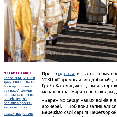
ЧИТАЙТЕ ТАКОЖ:
Про це
йдеться
в цьогорічному по
Глава УГКЦ у 158-й
УГКЦ «Перемагай зло добром!», я
день війни: «Нехай
Греко-Католицької Церкви зверта
Господь прийме з
уст нашої Церкви
монашества, мирян і всіх людей д
псалми та моління
за всіх тих, які
«Бережімо серця наших воїнів від
особливо просять
архиєреї, – щоб вони залишалися 
нашої молитви»
Бережімо свої серця! Перетворюймо
«Боже, почуй наш