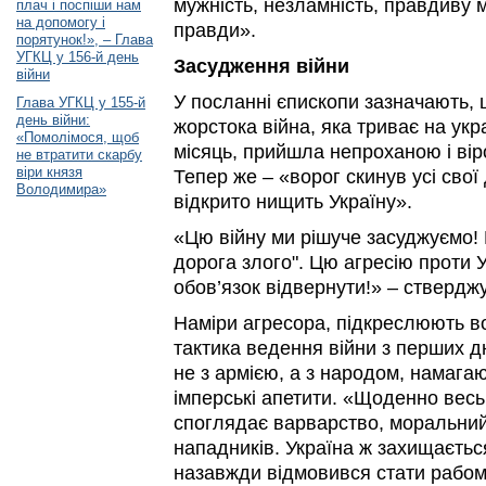
мужність, незламність, правдиву м
плач і поспіши нам
на допомогу і
правди».
порятунок!», – Глава
УГКЦ у 156-й день
Засудження війни
війни
У посланні єпископи зазначають
Глава УГКЦ у 155-й
день війни:
жорстока війна, яка триває на укр
«Помолімося, щоб
місяць, прийшла непроханою і ві
не втратити скарбу
віри князя
Тепер же – «ворог скинув усі свої
Володимира»
відкрито нищить Україну».
«Цю війну ми рішуче засуджуємо! 
дорога злого". Цю агресію проти 
обов’язок відвернути!» – ствердж
Наміри агресора, підкреслюють во
тактика ведення війни з перших д
не з армією, а з народом, намага
імперські апетити. «Щоденно весь с
споглядає варварство, моральний 
нападників. Україна ж захищається,
назавжди відмовився стати рабом,