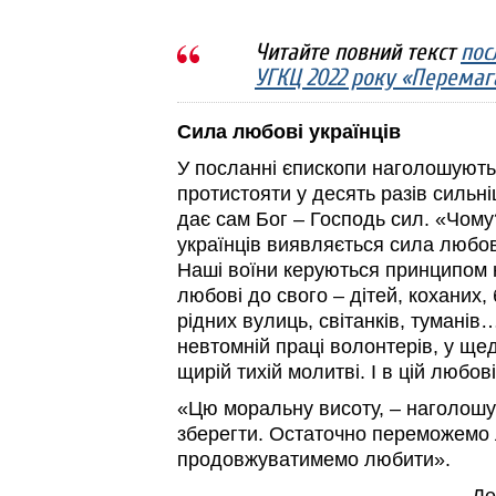
Читайте повний текст
пос
УГКЦ 2022 року «Перемаг
Сила любові українців
У посланні єпископи наголошують,
протистояти у десять разів сильн
дає сам Бог – Господь сил. «Чому
українців виявляється сила любов
Наші воїни керуються принципом н
любові до свого – дітей, коханих, б
рідних вулиць, світанків, тумані
невтомній праці волонтерів, у ще
щирій тихій молитві. І в цій любо
«Цю моральну висоту, – наголошую
зберегти. Остаточно переможемо 
продовжуватимемо любити».