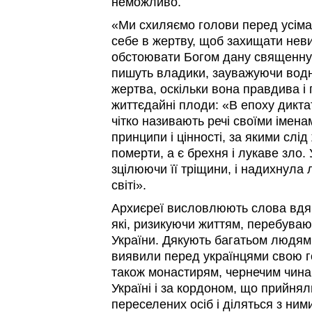
неможливо.
«Ми схиляємо голови перед усіма,
себе в жертву, щоб захищати неви
обстоювати Богом дану священну 
пишуть владики, зауважуючи водн
жертва, оскільки вона правдива і 
життєдайні плоди: «В епоху дикта
чітко називають речі своїми іменам
принципи і цінності, за якими слід 
померти, а є брехня і лукаве зло.
зцілюючи її тріщини, і надихнула
світі».
Архиєреї висловлюють слова вдя
які, ризикуючи життям, перебуваю
України. Дякують багатьом людям п
виявили перед українцями свою го
також монастирям, чернечим чина
Україні і за кордоном, що прийня
переселених осіб і діляться з ним