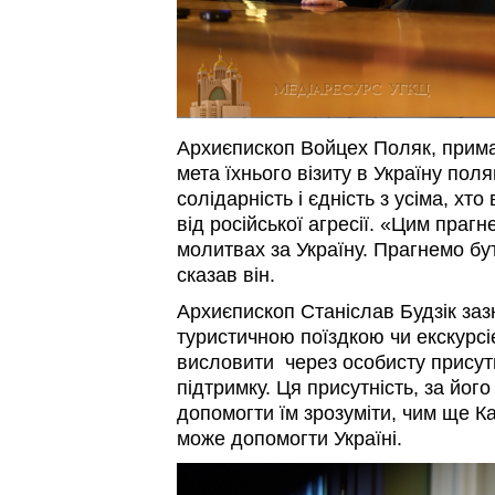
Архиєпископ Войцех Поляк, прима
мета їхнього візиту в Україну пол
солідарність і єдність з усіма, хто 
від російської агресії. «Цим праг
молитвах за Україну. Прагнемо бут
сказав він.
Архиєпископ Станіслав Будзік зазн
туристичною поїздкою чи екскурс
висловити через особисту присутні
підтримку. Ця присутність, за йог
допомогти їм зрозуміти, чим ще 
може допомогти Україні.