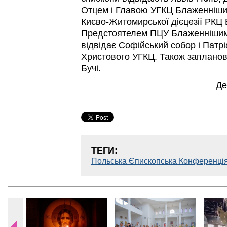
Отцем і Главою УГКЦ Блаженніши
Києво-Житомирської дієцезії РКЦ 
Предстоятелем ПЦУ Блаженнішим 
відвідає Софійський собор і Патр
Христового УГКЦ. Також запланова
Бучі.
Де
ТЕГИ:
Польська Єпископська Конференці