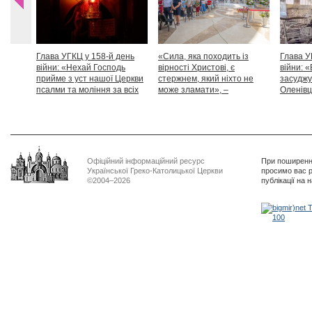
Глава УГКЦ у 158-й день
«Сила, яка походить із
Глава У
війни: «Нехай Господь
вірності Христові, є
війни: «
прийме з уст нашої Церкви
стержнем, який ніхто не
засуджу
псалми та моління за всіх
може зламати», –
Оленівці
тих, які особливо просять
Блаженніший Святослав
засудит
нашої молитви»
дикості
Офіційний інформаційний ресурс
При поширенні
Української Греко-Католицької Церкви
просимо вас р
©2004–2026
публікації на 