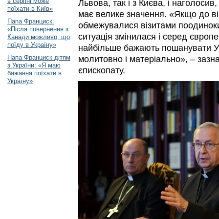
в серпні може
Львова, так і з Києва, і наголосив
поїхати в Київ»
має велике значення. «Якщо до ві
Папа Франциск:
обмежувалися візитами поодиноких
«Після повернення з
ситуація змінилася і серед європ
Канади можливо, що
поїду в Україну»
найбільше бажають пошанувати Ук
Папа Франциск дітям
молитовно і матеріально», – зазн
з України: «Я маю
єпископату.
бажання поїхати в
Україну»