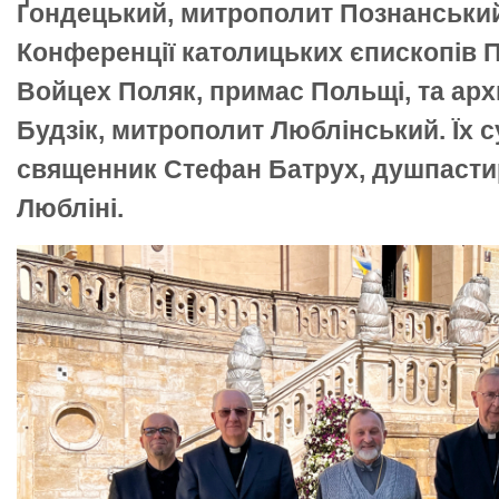
Ґондецький, митрополит Познанський
Конференції католицьких єпископів 
Войцех Поляк, примас Польщі, та ар
Будзік, митрополит Люблінський. Їх 
священник Стефан Батрух, душпасти
Любліні.