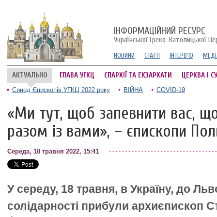
ІНФОРМАЦІЙНИЙ РЕСУРС
Української Греко-Католицької Це
НОВИНИ
СТАТТІ
ІНТЕРВ'Ю
МЕДІ
АКТУАЛЬНО
ГЛАВА УГКЦ
ЄПАРХІЇ ТА ЕКЗАРХАТИ
ЦЕРКВА І С
Синод Єпископів УГКЦ 2022 року
ВІЙНА
COVID-19
«Ми тут, щоб запевнити вас, що
разом із вами», – єпископи Пол
Середа, 18 травня 2022, 15:41
У середу, 18 травня, в Україну, до Льв
солідарності прибули архиєпископ С