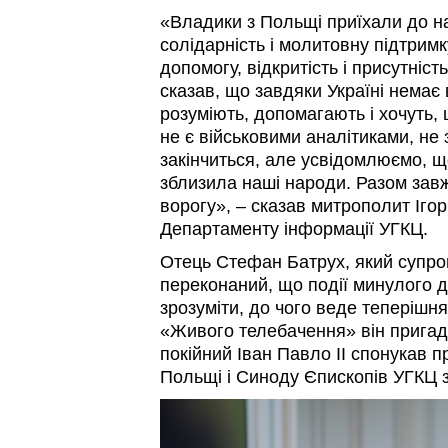
«Владики з Польщі приїхали до н
солідарність і молитовну підтримку
допомогу, відкритість і присутніст
сказав, що завдяки Україні немає 
розуміють, допомагають і хочуть,
не є військовими аналітиками, не 
закінчиться, але усвідомлюємо, щ
зблизила наші народи. Разом зав
ворогу», – сказав митрополит Ігор
Департаменту інформації УГКЦ.
Отець Стефан Батрух, який супро
переконаний, що події минулого
зрозуміти, до чого веде теперішня
«Живого телебачення» він пригада
покійний Іван Павло ІІ спонукав 
Польщі і Синоду Єпископів УГКЦ з