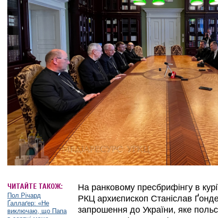
ЧИТАЙТЕ ТАКОЖ:
На ранковому пресбрифінгу в курії
Пол Річард
РКЦ архиєпископ Станіслав Ґонде
Ґаллаґер: «Не
запрошення до України, яке польс
виключаю, що Папа