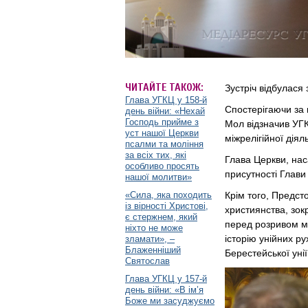
ЧИТАЙТЕ ТАКОЖ:
Зустріч відбулася 
Глава УГКЦ у 158-й
Спостерігаючи за 
день війни: «Нехай
Господь прийме з
Мол відзначив УГК
уст нашої Церкви
міжрелігійної дія
псалми та моління
за всіх тих, які
Глава Церкви, нас
особливо просять
присутності Глави
нашої молитви»
«Сила, яка походить
Крім того, Предсто
із вірності Христові,
християнства, зок
є стержнем, який
перед розривом мі
ніхто не може
історію унійних ру
зламати», –
Блаженніший
Берестейської унії
Святослав
Глава УГКЦ у 157-й
день війни: «В ім’я
Боже ми засуджуємо