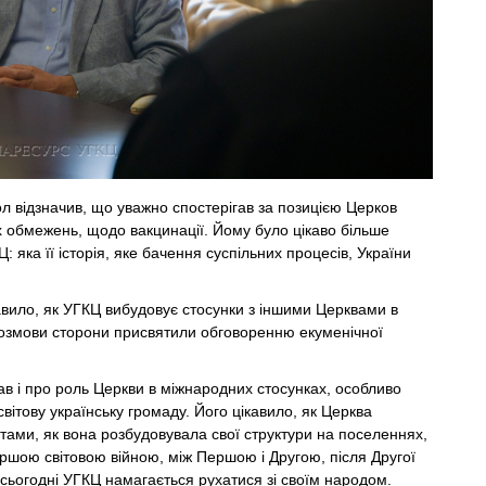
 відзначив, що уважно спостерігав за позицією Церков
 обмежень, щодо вакцинації. Йому було цікаво більше
: яка її історія, яке бачення суспільних процесів, України
авило, як УГКЦ вибудовує стосунки з іншими Церквами в
розмови сторони присвятили обговоренню екуменічної
в і про роль Церкви в міжнародних стосунках, особливо
світову українську громаду. Його цікавило, як Церква
нтами, як вона розбудовувала свої структури на поселеннях,
шою світовою війною, між Першою і Другою, після Другої
як сьогодні УГКЦ намагається рухатися зі своїм народом.