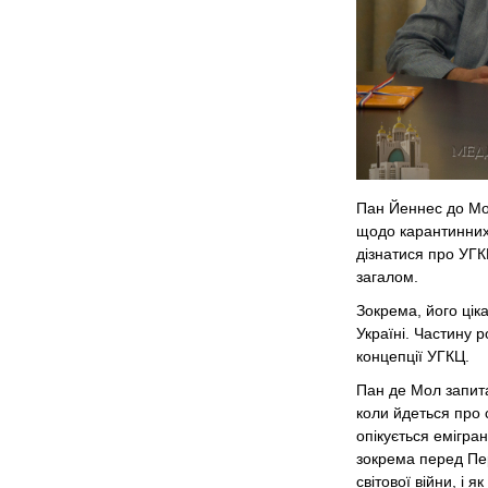
Пан Йеннес до Мол
щодо карантинних
дізнатися про УГКЦ
загалом.
Зокрема, його цік
Україні. Частину 
концепції УГКЦ.
Пан де Мол запита
коли йдеться про 
опікується емігра
зокрема перед Пер
світової війни, і 