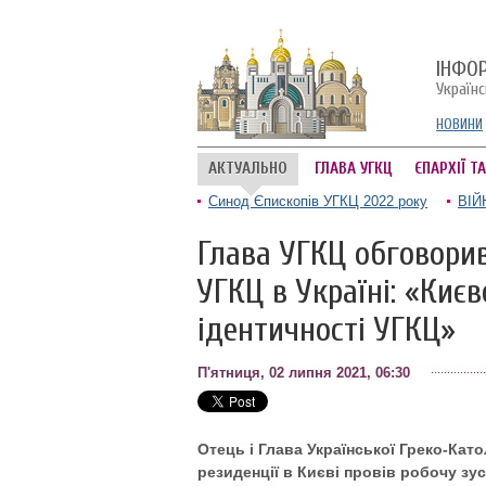
ІНФО
Україн
НОВИНИ
АКТУАЛЬНО
ГЛАВА УГКЦ
ЄПАРХІЇ Т
Синод Єпископів УГКЦ 2022 року
ВІЙ
Глава УГКЦ обговори
УГКЦ в Україні: «Киє
ідентичності УГКЦ»
П'ятниця, 02 липня 2021, 06:30
Отець і Глава Української Греко-Ка
резиденції в Києві провів робочу з