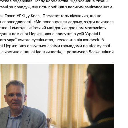
ослав подарував Послу Королівства Нідерланди в Україні
вані за правду», яку гість прийняв з великим зацікавленням.
ок Глави УГКЦ у Києві, Предстоятель відзначив, що це
ї справедливості. «Ми повернулися додому, звідки почалося
ство. І сьогодні київський майданчик дає нам можливість
дання помісної Церкви, яка є присутня в усій Україні і
ого українського суспільства, незалежно від конфесії. А
ї Церкви, яка опікується своїми громадами по цілому світі.
 є частиною нашої ідентичності», – резюмував Блаженніший