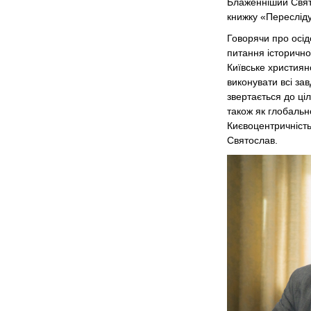
Блаженніший Свят
книжку «Пересліду
Говорячи про осід
питання історично
Київське християн
виконувати всі зав
звертається до ціл
також як глобально
Києвоцентричність
Святослав.