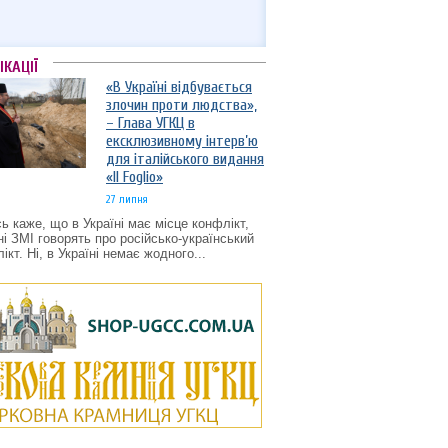
ІКАЦІЇ
«В Україні відбувається
злочин проти людства»,
– Глава УГКЦ в
ексклюзивному інтерв’ю
для італійського видання
«Il Foglio»
27 липня
ь каже, що в Україні має місце конфлікт,
ні ЗМІ говорять про російсько-український
ікт. Ні, в Україні немає жодного...