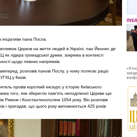
ПУБЛ
з ініціативи пана Посла.
впливом Церков на життя людей в Україні, пан Йеннес де
Ц як лідера громадської думки, зокрема в контексті
льності щодо певних напрямків.
«Хтос
амперед, розповів панові Послу, у чому полягає раціо
захід
 УГКЦ у Києві.
конфл
ятель провів короткий екскурс у історію Київського
рема того, яке зберегло пам'ять неподіленої Церкви ще
ж Римом і Константинополем 1054 року. Він розповів
хів і пригадав, що цього року виповнюється 425 років
.