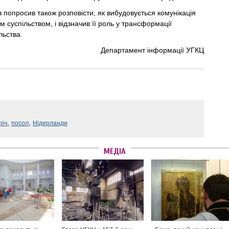
 попросив також розповісти, як вибудовується комунікація
м суспільством, і відзначив її роль у трансформації
льства.
Департамент інформації УГКЦ
,
,
річ
посол
Нідерланди
МЕДІА