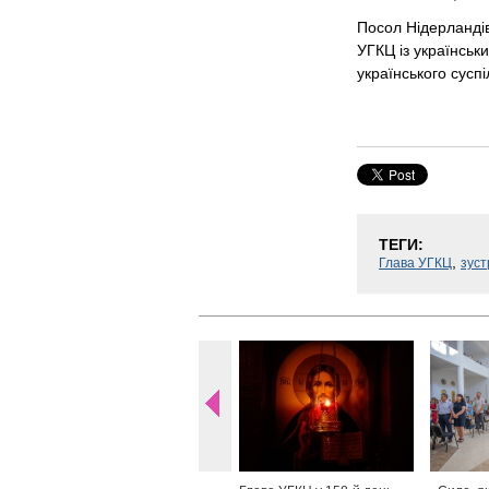
Посол Нідерландів
УГКЦ із українськи
українського суспі
ТЕГИ:
,
Глава УГКЦ
зуст