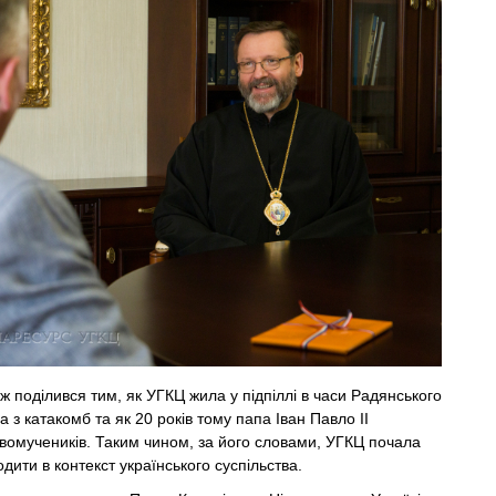
ж поділився тим, як УГКЦ жила у підпіллі в часи Радянського
 з катакомб та як 20 років тому папа Іван Павло ІІ
овомучеників. Таким чином, за його словами, УГКЦ почала
ити в контекст українського суспільства.