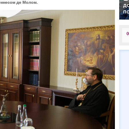
Йеннесом де Молом.
О