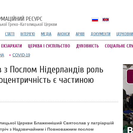
РМАЦІЙНИЙ РЕСУРС
ської Греко-Католицької Церкви
СТАТТІ
ІНТЕРВ'Ю
МЕДІА
АНОНСИ
АРХІВ
ДОКУМЕНТИ
ЦЕРКОВНИ
А ЕКЗАРХАТИ
ЦЕРКВА І СУСПІЛЬСТВО
ДУХОВНІСТЬ
СОЦІАЛЬНЕ СЛ
НА
COVID-19
в з Послом Нідерландів роль
воцентричність є частиною
толицької Церкви Блаженніший Святослав у патріаршій
устріч з Надзвичайним і Повноважним послом