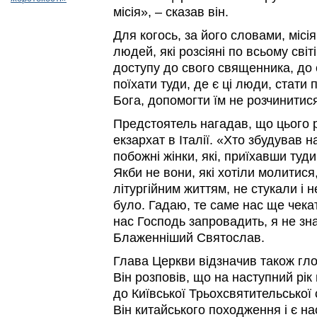
місія», – сказав він.
Для когось, за його словами, місі
людей, які розсіяні по всьому світ
доступу до свого священника, до 
поїхати туди, де є ці люди, стати 
Бога, допомогти їм не розчинитися
Предстоятель нагадав, що цього 
екзархат в Італії. «Хто збудував н
побожні жінки, які, приїхавши туд
Якби не вони, які хотіли молитися
літургійним життям, не стукали і 
було. Гадаю, те саме нас ще чекат
нас Господь запровадить, я не зн
Блаженніший Святослав.
Глава Церкви відзначив також гл
Він розповів, що на наступний рік
до Київської Трьохсвятительської 
Він китайського походження і є на