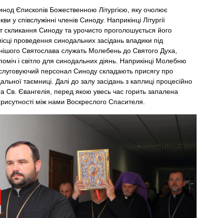
инод Єпископів Божественною Літургією, яку очолює
и у співслужінні членів Синоду. Наприкінці Літургії
т скликання Синоду та урочисто проголошується його
 місці проведення синодальних засідань владики під
ішого Святослава служать Молебень до Святого Духа,
оміч і світло для синодальних діянь. Наприкінці Молебню
обслуговуючий персонал Синоду складають присягу про
льної таємниці. Далі до залу засідань з каплиці процесійно
а Св. Євангелія, перед якою увесь час горить запалена
 присутності між нами Воскреслого Спасителя.