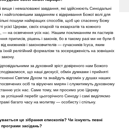
ні вище і немаловажні завдання, які здійснюють Синодальні
м і найголовнішим завданням є відкривання Божої волі для
пільні пошуки найкращих способів, щоб цю спасенну Божу
ті усієї Церкви, своїх єпархій та екзархатів та кожного
, — на освячення усіх нас. Нашим покликанням як пастирів
ня приписів, рішень і законів, бо в такому разі ми не були б
ід книжників і законовчителів — сучасників Ісуса, яким
а їхній релігійний формалізм та зосередженість на зовнішніх
і закону.
дповідальними за духовний зріст довіреного нам Божого
подіваємося, що наші дискусії, обмін думками і прийняті
тхненні Святим Духом та знайдуть відгомін у душах наших
посвячених осіб та віруючих мирян і служитимуть духовному
станню усіх нас. Саме тому, ми просимо усю Церкву
за успішний перебіг цьогорічного Синоду і самі виділяємо
грамі багато часу на молитву — особисту і спільну.
увається це зібрання єпископів? Чи існують певні
и програми засідань?