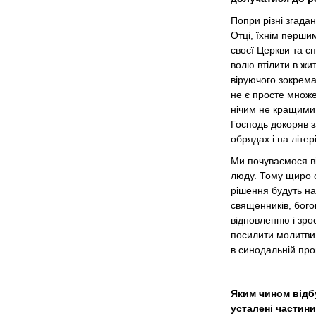
Попри різні згада
Отці, їхнім перши
своєї Церкви та с
волю втілити в жит
віруючого зокрема
не є просте множен
нічим не кращими в
Господь докоряв з
обрядах і на літер
Ми почуваємося ві
люду. Тому щиро с
рішення будуть на
священників, бого
відновленню і зро
посилити молитви 
в синодальній про
Яким чином відб
усталені частин