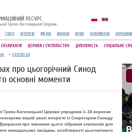
РМАЦІЙНИЙ РЕСУРС
ської Греко-Католицької Церкви
СТАТТІ
ІНТЕРВ'Ю
МЕДІА
АНОНСИ
АРХІВ
ДОКУМЕНТИ
ЦЕРКОВНИ
А ЕКЗАРХАТИ
ЦЕРКВА І СУСПІЛЬСТВО
ДУХОВНІСТЬ
СОЦІАЛЬНЕ СЛ
НА
COVID-19
ах про цьогорічний Синод
го основні моменти
ої Греко-Католицької Церкви упродовж 1–10 вересня
Пропонуємо вашій увазі інтерв’ю із Секретарем Синоду
зюрахом про значення цього зібрання єпископів для
енти синодальних засідань, особливості цьогорічного