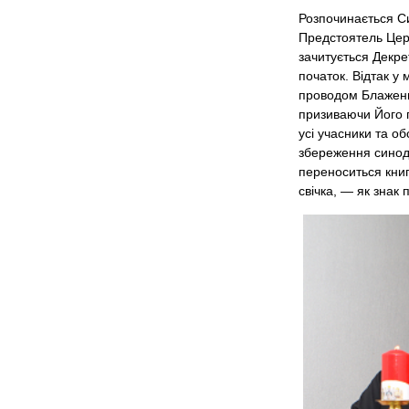
Розпочинається С
Предстоятель Церкв
зачитується Декре
початок. Відтак у
проводом Блаженн
призиваючи Його п
усі учасники та 
збереження синода
переноситься книг
свічка, — як знак