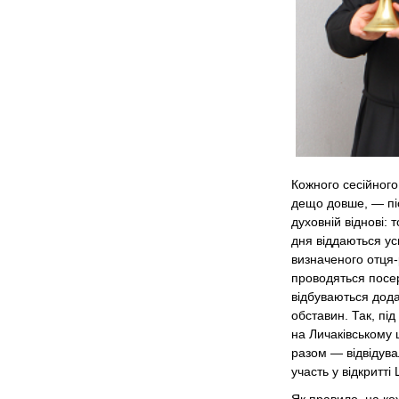
Кожного сесійного
дещо довше, — піс
духовній віднові: 
дня віддаються ус
визначеного отця-р
проводяться посер
відбуваються дода
обставин. Так, пі
на Личаківському ц
разом — відвідува
участь у відкритт