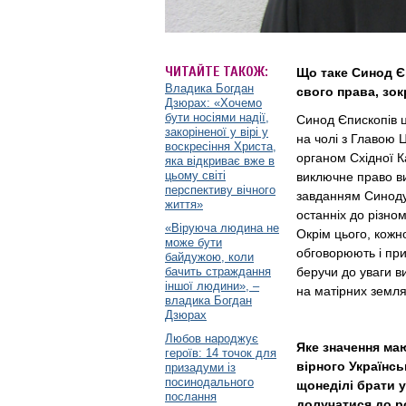
ЧИТАЙТЕ ТАКОЖ:
Що таке Синод Є
Владика Богдан
свого права, зок
Дзюрах: «Хочемо
бути носіями надії,
Синод Єпископів ц
закоріненої у вірі у
на чолі з Главою 
воскресіння Христа,
органом Східної К
яка відкриває вже в
цьому світі
виключне право ви
перспективу вічного
завданням Синоду 
життя»
останніх до різно
«Віруюча людина не
Окрім цього, кожн
може бути
обговорюють і пр
байдужою, коли
бачить страждання
беручи до уваги ви
іншої людини», –
на матірних земля
владика Богдан
Дзюрах
Любов народжує
Яке значення ма
героїв: 14 точок для
вірного Українс
призадуми із
посинодального
щонеділі брати у
послання
долучатися до р