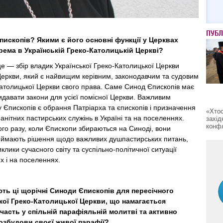
ПУБЛ
пископів? Якими є його основні функції у Церквах
рема в Українській Греко-Католицькій Церкві?
е — збір владик Української Греко-Католицької Церкви
Церкви, який є найвищим керівним, законодавчим та судовим
атолицької Церкви свого права. Саме Синод Єпископів має
давати закони для усієї помісної Церкви. Важливим
Єпископів є обрання Патріарха та єпископів і призначення
«Хтос
манітних пастирських служінь в Україні та на поселеннях.
захід
конфл
ого разу, коли Єпископи збираються на Синоді, вони
иймають рішення щодо важливих душпастирських питань,
клики сучасного світу та суспільно-політичної ситуації
х і на поселеннях.
ють ці щорічні Синоди Єпископів для пересічного
ької Греко-Католицької Церкви, що намагається
часть у спільній парафіяльній молитві та активно
озбудови своєї живої парафії?