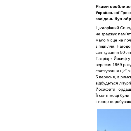
Якими особливос
Української Гре
засідань був об
Цьогорічний Синод
не зраджує пам’ят
мало місце на поча
з підпілля. Нагод
святкування 50-лі
Патріарх Йосиф у 
вересня 1969 року
святкування цієї з
5 вересня, в римсь
відбудеться літург
Йосафати Гордаше
Її святі мощі бул
і тепер перебуваю