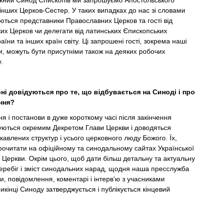
ожний Синод Єпископів ми запрошуємо Апостольського
з інших Церков-Сестер. У таких випадках до нас зі словами
ються представники Православних Церков та гості від
их Церков чи делегати від латинських Єпископських
їни та інших країн світу. Ці запрошені гості, зокрема наші
и, можуть бути присутніми також на деяких робочих
.
рні довідуються про те, що відбувається на Синоді і про
ння?
я і постанови в дуже короткому часі після закінчення
ються окремим Декретом Глави Церкви і доводяться
ікавлених структур і усього церковного люду Божого. Їх,
очитати на офіційному та синодальному сайтах Української
 Церкви. Окрім цього, щоб дати більш детальну та актуальну
еребіг і зміст синодальних нарад, щодня наша пресслужба
зи, повідомлення, коментарі і інтерв’ю з учасниками
икінці Синоду затверджується і публікується кінцевий