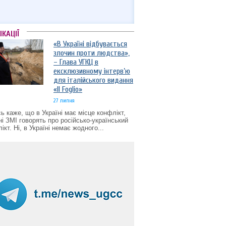
ІКАЦІЇ
«В Україні відбувається
злочин проти людства»,
– Глава УГКЦ в
ексклюзивному інтерв’ю
для італійського видання
«Il Foglio»
27 липня
ь каже, що в Україні має місце конфлікт,
ні ЗМІ говорять про російсько-український
ікт. Ні, в Україні немає жодного...