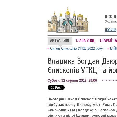
ІНФО
Україн
НОВИНИ
АКТУАЛЬНО
ГЛАВА УГКЦ
ЄПАРХІЇ Т
Синод Єпископів УГКЦ 2022 року
ВІЙ
Владика Богдан Дзюр
Єпископів УГКЦ та йо
Субота, 31 серпня 2019, 23:06
Цьогоріч Синод Єпископів Українськ
відбувається у Вічному місті Римі. 
Єпископів УГКЦ владикою Богданом Д
вірних та цілої Церкви, основні мом