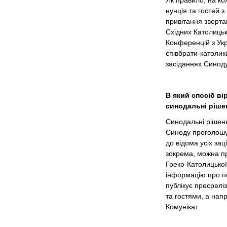
Як правило, на к
нунція та гостей 
привітання зверта
Східних Католицьк
Конференцій з Укра
співбрати-католик
засіданнях Синоду
В який спосіб ві
синодальні ріше
Синодальні рішенн
Синоду проголошу
до відома усіх зац
зокрема, можна пр
Греко-Католицької
інформацію про п
публікує пресрелі
та гостями, а напр
Комунікат.