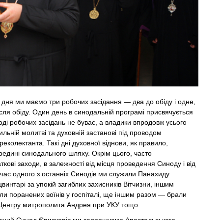
 дня ми маємо три робочих засідання — два до обіду і одне,
ля обіду. Один день в синодальній програмі присвячується
тоді робочих засідань не буває, а владики впродовж усього
ильній молитві та духовній застанові під проводом
еколектанта. Такі дні духовної віднови, як правило,
едині синодального шляху. Окрім цього, часто
ткові заходи, в залежності від місця проведення Синоду і від
д час одного з останніх Синодів ми служили Панахиду
винтарі за упокій загиблих захисників Вітчизни, іншим
ли поранених воїнів у госпіталі, ще іншим разом — брали
і Центру митрополита Андрея при УКУ тощо.