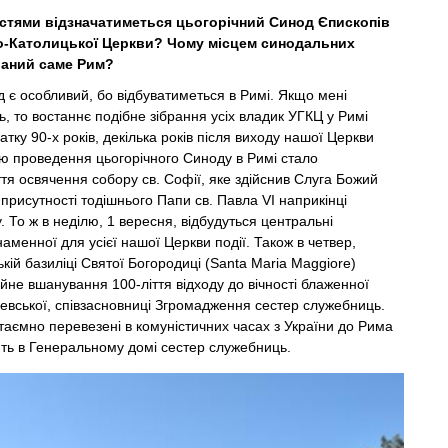
тями відзначатиметься цьогорічний Синод Єпископів
ко-Католицької Церкви? Чому місцем синодальних
раний саме Рим?
 є особливий, бо відбуватиметься в Римі. Якщо мені
ь, то востаннє подібне зібрання усіх владик УГКЦ у Римі
тку 90-х років, декілька років після виходу нашої Церкви
ою проведення цьогорічного Синоду в Римі стало
ття освячення собору св. Софії, яке здійснив Слуга Божий
присутності тодішнього Папи св. Павла VI наприкінці
. То ж в неділю, 1 вересня, відбудуться центральні
наменної для усієї нашої Церкви події. Також в четвер,
кій базиліці Святої Богородиці (Santa Maria Maggiore)
ійне вшанування 100-ліття відходу до вічності блаженної
вської, співзасновниці Згромадження сестер служебниць.
и таємно перевезені в комуністичних часах з України до Рима
ть в Генеральному домі сестер служебниць.