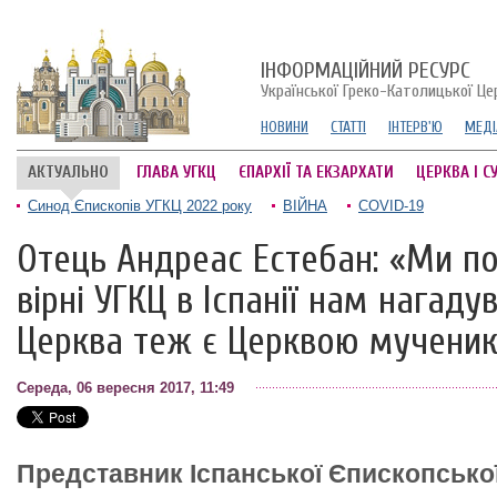
ІНФОРМАЦІЙНИЙ РЕСУРС
Української Греко-Католицької Це
НОВИНИ
СТАТТІ
ІНТЕРВ'Ю
МЕДІ
АКТУАЛЬНО
ГЛАВА УГКЦ
ЄПАРХІЇ ТА ЕКЗАРХАТИ
ЦЕРКВА І С
Синод Єпископів УГКЦ 2022 року
ВІЙНА
COVID-19
Отець Андреас Естебан: «Ми п
вірні УГКЦ в Іспанії нам нагад
Церква теж є Церквою мученик
Середа, 06 вересня 2017, 11:49
Представник Іспанської Єпископсько