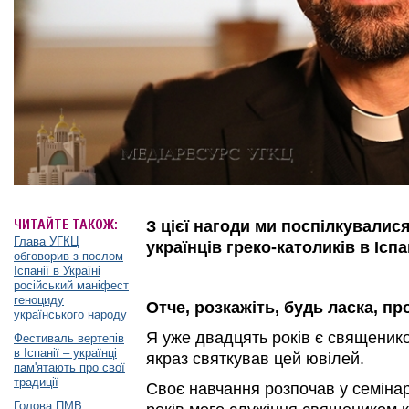
ЧИТАЙТЕ ТАКОЖ:
З цієї нагоди ми поспілкувалис
Глава УГКЦ
українців греко-католиків в Іспан
обговорив з послом
Іспанії в Україні
російський маніфест
геноциду
Отче, розкажіть, будь ласка, пр
українського народу
Я уже двадцять років є священико
Фестиваль вертепів
в Іспанії – українці
якраз святкував цей ювілей.
пам'ятають про свої
традиції
Своє навчання розпочав у семінарі
Голова ПМВ: