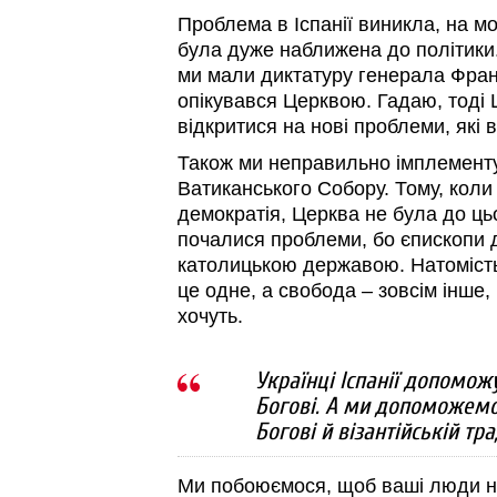
Проблема в Іспанії виникла, на м
була дуже наближена до політики.
ми мали диктатуру генерала Франк
опікувався Церквою. Гадаю, тоді 
відкритися на нові проблеми, які 
Також ми неправильно імплемент
Ватиканського Собору. Тому, коли 
демократія, Церква не була до ць
почалися проблеми, бо єпископи д
католицькою державою. Натомість
це одне, а свобода – зовсім інше,
хочуть.
Українці Іспанії допомож
Богові. А ми допоможемо 
Богові й візантійській тра
Ми побоюємося, щоб ваші люди н