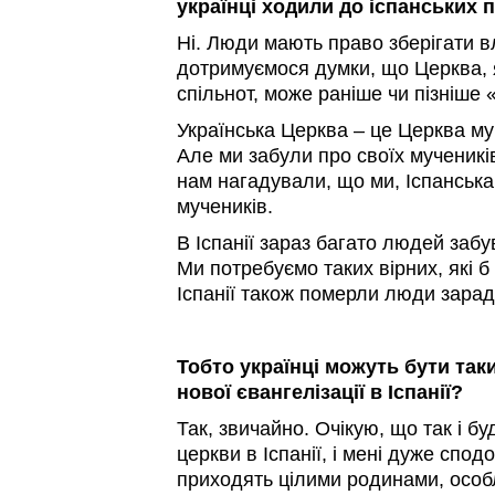
українці ходили до іспанських 
Ні. Люди мають право зберігати в
дотримуємося думки, що Церква, я
спільнот, може раніше чи пізніше 
Українська Церква – це Церква му
Але ми забули про своїх мучеників
нам нагадували, що ми, Іспанськ
мучеників.
В Іспанії зараз багато людей забу
Ми потребуємо таких вірних, які 
Іспанії також померли люди зарад
Тобто українці можуть бути так
нової євангелізації в Іспанії?
Так, звичайно. Очікую, що так і бу
церкви в Іспанії, і мені дуже спо
приходять цілими родинами, осо