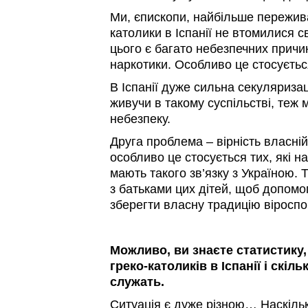
Ми, єпископи, найбільше пережива
католики в Іспанії не втомилися с
цього є багато небезпечних причин
наркотики. Особливо це стосуєтьс
В Іспанії дуже сильна секуляризаці
живучи в такому суспільстві, теж
небезпеку.
Друга проблема – вірність власній
особливо це стосується тих, які на
мають такого зв’язку з Україною.
з батьками цих дітей, щоб допом
зберегти власну традицію віроспо
Можливо, ви знаєте статистику,
греко-католиків в Іспанії і скіл
служать.
Ситуація є дуже різною… Наскільки