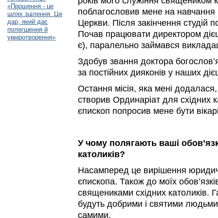
років мого служіння священиком 
«Прощення - це
поблагословив мене на навчання в
шлях зцілення. Це
дар, який дає
Церкви. Після закінчення студій по
полегшення й
Почав працювати директором дієце
умиротворення»
є), паралельно займався виклада
Здобув звання доктора богослов’я
за постійних дияконів у наших дієц
Остання місія, яка мені додалася
створив Ординаріат для східних кат
єпископ попросив мене бути вікарі
У чому полягають ваші обов’язк
католиків?
Насамперед це вирішення юридичн
єпископа. Також до моїх обов’язкі
священиками східних католиків. 
будуть добрими і святими людьми, 
самими.