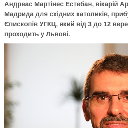
Андреас Мартінес Естебан, вікарій А
Мадрида для східних католиків, при
Єпископів УГКЦ, який від 3 до 12 вер
проходить у Львові.