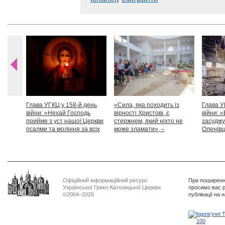
Глава УГКЦ у 158-й день
«Сила, яка походить із
Глава У
війни: «Нехай Господь
вірності Христові, є
війни: «
прийме з уст нашої Церкви
стержнем, який ніхто не
засуджу
псалми та моління за всіх
може зламати», –
Оленівці
тих, які особливо просять
Блаженніший Святослав
засудит
нашої молитви»
дикості
Офіційний інформаційний ресурс
При поширенні
Української Греко-Католицької Церкви
просимо вас р
©2004–2026
публікації на 