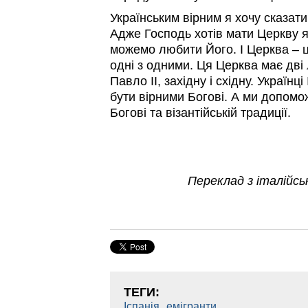
Українським вірним я хочу сказат
Адже Господь хотів мати Церкву я
можемо любити Його. І Церква – ц
одні з одними. Ця Церква має дві 
Павло ІІ, західну і східну. Українц
бути вірними Богові. А ми допомож
Богові та візантійській традиції.
Переклад з італійськ
ТЕГИ:
,
Іспанія
емігранти