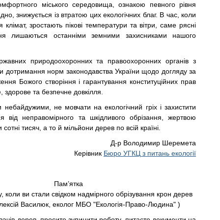
омфортного міського середовища, ознакою певного рівня
дно, знижується із втратою цих екологічних благ. В час, коли
я клімат, зростають пікові температури та вітри, саме рясні
ння лишаються останніми земними захисниками нашого
жавних природоохоронних та правоохоронних органів з
и дотримання норм законодавства України щодо догляду за
ення Божого створіння і гарантування конституційних прав
, здорове та безпечне довкілля.
и небайдужими, не мовчати на екологічний гріх і захистити
я від неправомірного та шкідливого обрізання, жертвою
 сотні тисяч, а то й мільйони дерев по всій країні.
Д-р Володимир Шеремета
Керівник
Бюро УГКЦ з питань екології
Пам’ятка
ку, коли ви стали свідком надмірного обрізування крон дерев
Олексій Василюк, еколог МБО "Екологія-Право-Людина" )
ачів дерев, просите зупинити роботу, питаєте документи на