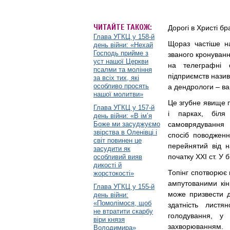
ЧИТАЙТЕ ТАКОЖ:
Дорогі в Христі бр
Глава УГКЦ у 158-й
Щораз частіше на
день війни: «Нехай
Господь прийме з
званого кронуванн
уст нашої Церкви
на телеграфні 
псалми та моління
підприємств нази
за всіх тих, які
особливо просять
а дендрологи – в
нашої молитви»
Це згубне явище п
Глава УГКЦ у 157-й
і парках, біля
день війни: «В ім’я
Боже ми засуджуємо
самоврядування 
звірства в Оленівці і
спосіб поводженн
світ повинен це
перейнятий від н
засудити як
початку ХХІ ст. У
особливий вияв
дикості й
Топінг спотворює
жорстокості»
ампутованими кін
Глава УГКЦ у 155-й
може призвести д
день війни:
«Помолімося, щоб
здатність листя
не втратити скарбу
голодування, у 
віри князя
захворюванням.
Володимира»