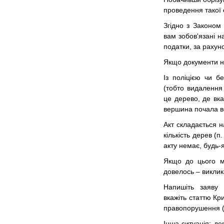
проведення такої 
Згідно з Законом 
вам зобов'язані н
податки, за рахун
Якщо документи на
Із поліцією чи б
(тобто видалення
це дерево, де вк
вершина почала в
Акт складається н
кількість дерев (
акту немає, будь-
Якщо до цього м
довелось – виклик
Напишіть заяву 
вкажіть статтю Кри
правопорушення (с
Інша ситуація: де