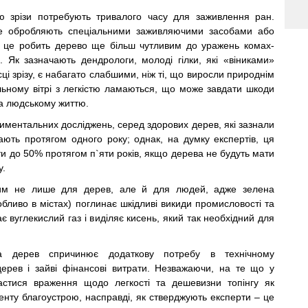
ю зрізи потребують тривалого часу для заживлення ран.
не обробляють спеціальними заживляючими засобами або
 це робить дерево ще більш чутливим до уражень комах-
і. Як зазначають дендрологи, молоді гілки, які «віниками»
сці зрізу, є набагато слабшими, ніж ті, що виросли природнім
льному вітрі з легкістю ламаються, що може завдати шкоди
а людському життю.
иментальних досліджень, серед здорових дерев, які зазнали
хають протягом одного року; однак, на думку експертів, ця
и до 50% протягом п`яти років, якщо дерева не будуть мати
у.
вим не лише для дерев, але й для людей, адже зелена
бливо в містах) поглинає шкідливі викиди промисловості та
ає вуглекислий газ і виділяє кисень, який так необхідний для
ка дерев спричинює додаткову потребу в технічному
ерев і зайві фінансові витрати. Незважаючи, на те що у
астися враження щодо легкості та дешевизни топінгу як
енту благоустрою, насправді, як стверджують експерти – це