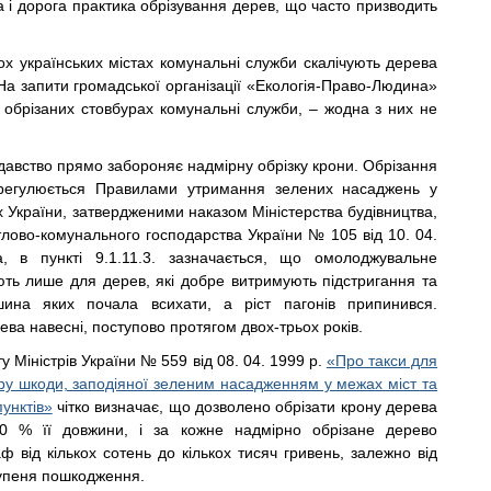
 і дорога практика обрізування дерев, що часто призводить
ох українських містах комунальні служби скалічують дерева
 На запити громадської організації «Екологія-Право-Людина»
 обрізаних стовбурах комунальні служби, – жодна з них не
давство прямо забороняє надмірну обрізку крони. Обрізання
 регулюється Правилами утримання зелених насаджень у
 України, затвердженими наказом Міністерства будівництва,
тлово-комунального господарства України № 105 від 10. 04.
, в пункті 9.1.11.3. зазначається, що омолоджувальне
ють лише для дерев, які добре витримують підстригання та
шина яких почала всихати, а ріст пагонів припинився.
а навесні, поступово протягом двох-трьох років.
у Міністрів України № 559 від 08. 04. 1999 р.
«Про такси для
ру шкоди, заподіяної зеленим насадженням у межах міст та
унктів»
чітко визначає, що дозволено обрізати крону дерева
0 % її довжини, і за кожне надмірно обрізане дерево
 від кількох сотень до кількох тисяч гривень, залежно від
тупеня пошкодження.