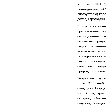
У статті 270-1 
пошкодження об'є
благоустрою) кар
доходів громадян 
З огляду на вище
протизаконне зн
омолодження. Зве
керівників і прац
щодо припинення 
закликаємо засто
та формування їх
легкості маніпул
фінансової вигод
природного блага 
Звертаємось до о
голів ОТГ, щоб
спадщини Творця і
міст і сіл, врах
складову. Озелен
будинки, захищен