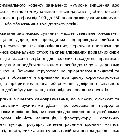
Кримінального кодексу зазначено: «умисне знищення або
ктів житлово-комунального господарства (тобто об'єктів
ається штрафом від 100 до 250 неоподатковуваних мінімумів
... або обмеженням волі до трьох років».
сказане закликаємо зупинити масове свавільне, хижацьке і
ищення дерев, яке проводиться під приводом глибокого
ртаємося до всіх відповідальних, передусім апелюємо до
івників комунальних служб та спеціалізованих приватних фірм
цієї масової, згубної для зелених насаджень практики і
совувати передбачені законом способи догляду за деревами
 крони. Важливо керуватися не пріоритетом швидкості та
яцій з обрізання й отримання при цьому короткострокової
и, а пріоритетом права, збереження довіреного спільного
та добробуту мешканців відповідних населених пунктів.
рганів місцевого самоврядування, до міських, сільських та
 спільним зусиллями дбати про збереження природної
 вжити всіх необхідних заходів для озеленення українських
овуючи кількість мешканців, інфраструктуру й естетичну
ені вулиці, тротуари, затінені рясними кронами житлові
і від проїжджих частин вулиць надійним щитом дерев – все