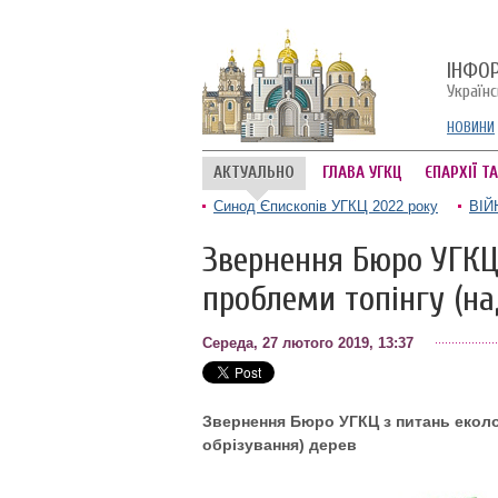
ІНФО
Україн
НОВИНИ
АКТУАЛЬНО
ГЛАВА УГКЦ
ЄПАРХІЇ Т
Синод Єпископів УГКЦ 2022 року
ВІЙ
Звернення Бюро УГКЦ 
проблеми топінгу (на
Середа, 27 лютого 2019, 13:37
Звернення Бюро УГКЦ з питань еколог
обрізування) дерев