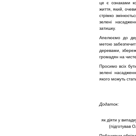
це є ознаками к
життя, який, очеви
стрімко змінюєтьс
зелені насадже
затишку.
Апелюємо до дер
метою забезпечит
деревами, збереж
громадян на чисте
Просимо всіх бут
зелені насадженн
якого можуть стати
Додаток:
як діяти у випад
(підготував 
Побачивши обрізув