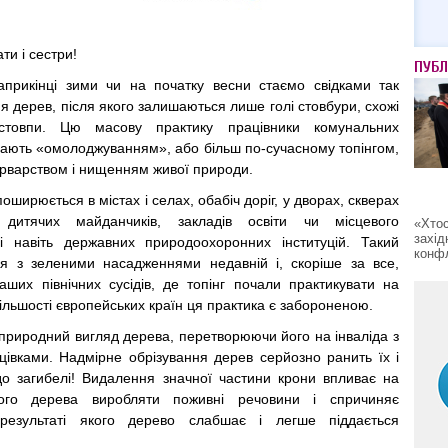
ати і сестри!
ПУБЛ
прикінці зими чи на початку весни стаємо свідками так
я дерев, після якого залишаються лише голі стовбури, схожі
стовпи. Цю масову практику працівники комунальних
вають «омолоджуванням», або більш по-сучасному топінгом,
арварством і нищенням живої природи.
оширюється в містах і селах, обабіч доріг, у дворах, скверах
 дитячих майданчиків, закладів освіти чи місцевого
«Хтос
захід
і навіть державних природоохоронних інституцій. Такий
конфл
я з зеленими насадженнями недавній і, скоріше за все,
аших північних сусідів, де топінг почали практикувати на
 більшості європейських країн ця практика є забороненою.
 природний вигляд дерева, перетворюючи його на інваліда з
цівками. Надмірне обрізування дерев серйозно ранить їх і
о загибелі! Видалення значної частини крони впливає на
ного дерева виробляти поживні речовини і спричиняє
результаті якого дерево слабшає і легше піддається