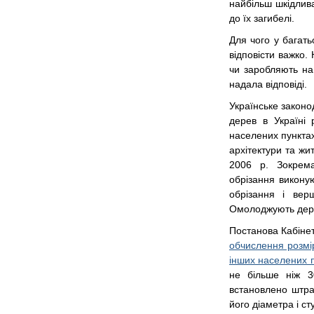
найбільш шкідлива
до їх загибелі.
Для чого у багать
відповісти важко.
чи заробляють на
надала відповіді.
Українське законо
дерев в Україні
населених пунктах
архітектури та жи
2006 р. Зокрема
обрізання викону
обрізання і вер
Омолоджують дерев
Постанова Кабінет
обчислення розмі
інших населених п
не більше ніж 3
встановлено штраф
його діаметра і с