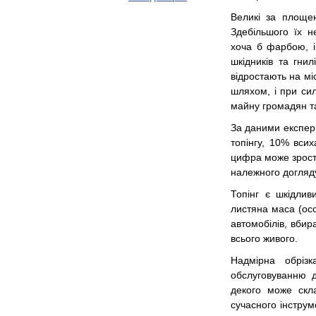
Великі за площе
Здебільшого їх 
хоча б фарбою, і
шкідників та гнил
відростають на мі
шляхом, і при си
майну громадян т
За даними експер
топінгу, 10% вси
цифра може зрост
належного догляд
Топінг є шкідли
листяна маса (осо
автомобілів, вбир
всього живого.
Надмірна обріз
обслуговуванню д
декого може скл
сучасного інструм