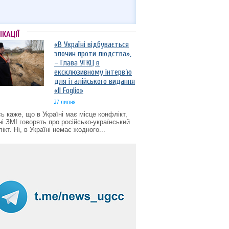
ІКАЦІЇ
«В Україні відбувається
злочин проти людства»,
– Глава УГКЦ в
ексклюзивному інтерв’ю
для італійського видання
«Il Foglio»
27 липня
ь каже, що в Україні має місце конфлікт,
ні ЗМІ говорять про російсько-український
ікт. Ні, в Україні немає жодного...