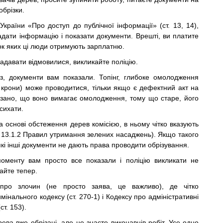
обрізки.
України «Про доступ до публічної інформації» (ст. 13, 14),
адати інформацію і показати документи. Врешті, ви платите
ок яких ці люди отримують зарплатню.
давати відмовилися, викликайте поліцію.
ез, документи вам показали. Топінг, глибоке омолодження
 крони) може проводитися, тільки якщо є дефектний акт на
азано, що воно вимагає омолодження, тому що старе, його
сихати.
а основі обстеження дерев комісією, в ньому чітко вказують
п. 13.1.2 Правил утримання зелених насаджень). Якщо такого
які інші документи не дають права проводити обрізування.
оменту вам просто все показали і поліцію викликати не
айте тепер.
про злочин (не просто заява, це важливо), де чітко
мінального кодексу (ст. 270-1) і Кодексу про адміністративні
т. 153).
рева вже обрізані, але не знаєте виконавців робіт. Усе одно